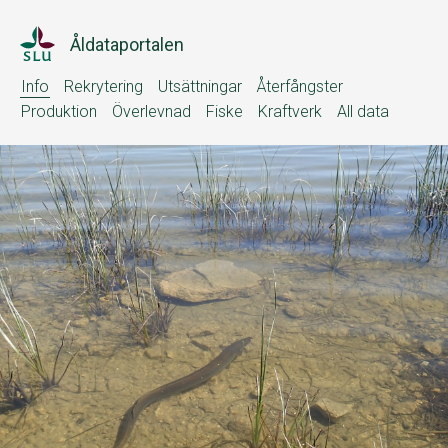
Åldataportalen
Info
Rekrytering
Utsättningar
Återfångster
Produktion
Överlevnad
Fiske
Kraftverk
All data