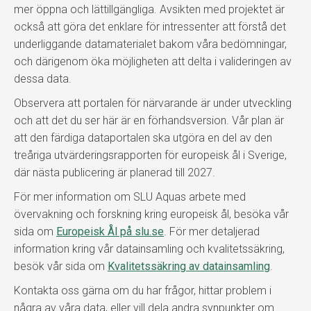
mer öppna och lättillgängliga. Avsikten med projektet är
också att göra det enklare för intressenter att förstå det
underliggande datamaterialet bakom våra bedömningar,
och därigenom öka möjligheten att delta i valideringen av
dessa data.
Observera att portalen för närvarande är under utveckling
och att det du ser här är en förhandsversion. Vår plan är
att den färdiga dataportalen ska utgöra en del av den
treåriga utvärderingsrapporten för europeisk ål i Sverige,
där nästa publicering är planerad till 2027.
För mer information om SLU Aquas arbete med
övervakning och forskning kring europeisk ål, besöka vår
sida om
Europeisk Ål på slu.se
. För mer detaljerad
information kring vår datainsamling och kvalitetssäkring,
besök vår sida om
Kvalitetssäkring av datainsamling
.
Kontakta oss gärna om du har frågor, hittar problem i
några av våra data, eller vill dela andra synpunkter om