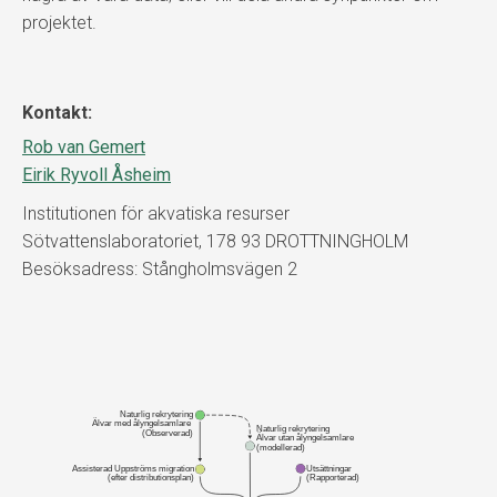
projektet.
Kontakt:
Rob van Gemert
Eirik Ryvoll Åsheim
Institutionen för akvatiska resurser
Sötvattenslaboratoriet, 178 93 DROTTNINGHOLM
Besöksadress: Stångholmsvägen 2
Naturlig rekrytering
Älvar med ålyngelsamlare 
Naturlig rekrytering
(Observerad)
Älvar utan ålyngelsamlare
(modellerad)
Utsättningar
Assisterad Uppströms migration
(Rapporterad)
(efter distributionsplan)