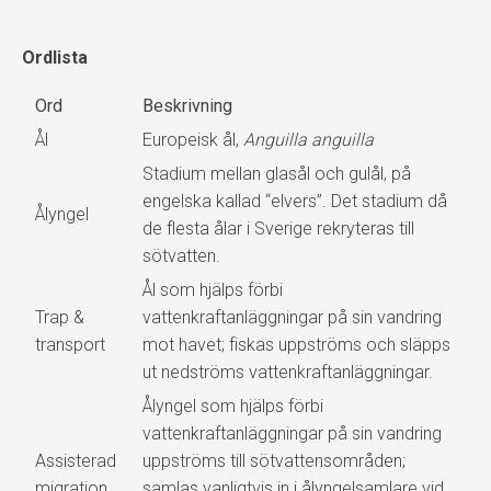
Ordlista
Ord
Beskrivning
Ål
Europeisk ål,
Anguilla anguilla
Stadium mellan glasål och gulål, på
engelska kallad “elvers”. Det stadium då
Ålyngel
de flesta ålar i Sverige rekryteras till
sötvatten.
Ål som hjälps förbi
Trap &
vattenkraftanläggningar på sin vandring
transport
mot havet; fiskas uppströms och släpps
ut nedströms vattenkraftanläggningar.
Ålyngel som hjälps förbi
vattenkraftanläggningar på sin vandring
Assisterad
uppströms till sötvattensområden;
migration
samlas vanligtvis in i ålyngelsamlare vid