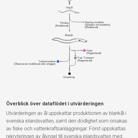
Ung ål
Naturlig mortalitet
Tillväkst
(Sjukdom och predation)
(Modellerad)
(Modellerad)
Blankål
Fiske 
(Rapporterad)
Trap  Transport
(Rapporterad)
Turbinmortalitet
(Observerad, modellerad, eller antagen)
Utvandring
Överblick över dataflödet i utvärderingen
Utvärderingen av ål uppskattar produktionen av blankål i
svenska inlandsvatten, samt den dödlighet som orsakas
av fiske och vattenkraftsanläggningar. Först uppskattas
rekryteringen av ålyngel till svenska inlandsvatten med