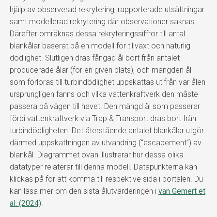
hjälp av observerad rekrytering, rapporterade utsättningar
samt modellerad rekrytering där observationer saknas.
Därefter omräknas dessa rekryteringssiffror till antal
blankålar baserat på en modell för tillväxt och naturlig
dödlighet. Slutligen dras fångad ål bort från antalet
producerade ålar (för en given plats), och mängden ål
som förloras till turbindödlighet uppskattas utifrån var ålen
ursprungligen fanns och vilka vattenkraftverk den måste
passera på vägen till havet. Den mängd ål som passerar
förbi vattenkraftverk via Trap & Transport dras bort från
turbindödligheten. Det återstående antalet blankålar utgör
därmed uppskattningen av utvandring (“escapement”) av
blankål. Diagrammet ovan illustrerar hur dessa olika
datatyper relaterar till denna modell. Datapunkterna kan
klickas på för att komma till respektive sida i portalen. Du
kan läsa mer om den sista ålutvärderingen i
van Gemert et
al. (2024)
.