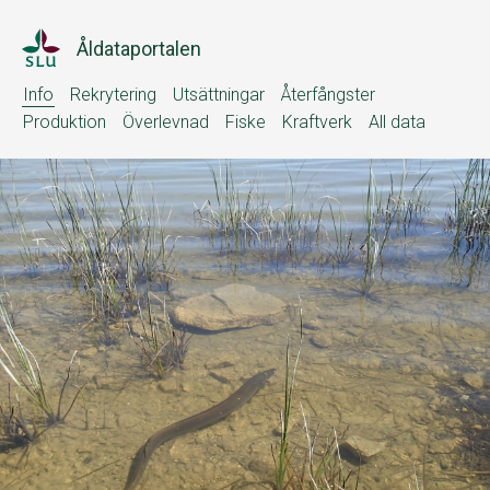
Åldataportalen
Info
Rekrytering
Utsättningar
Återfångster
Produktion
Överlevnad
Fiske
Kraftverk
All data