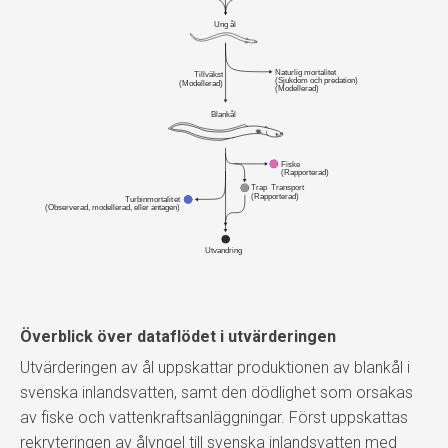
Ung ål
Naturlig mortalitet
Tillväkst
(Sjukdom och predation)
(Modellerad)
(Modellerad)
Blankål
Fiske 
(Rapporterad)
Trap  Transport
(Rapporterad)
Turbinmortalitet
(Observerad, modellerad, eller antagen)
Utvandring
Överblick över dataflödet i utvärderingen
Utvärderingen av ål uppskattar produktionen av blankål i
svenska inlandsvatten, samt den dödlighet som orsakas
av fiske och vattenkraftsanläggningar. Först uppskattas
rekryteringen av ålyngel till svenska inlandsvatten med