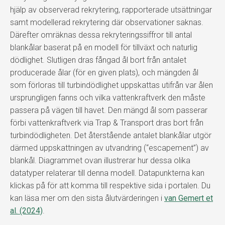
hjälp av observerad rekrytering, rapporterade utsättningar
samt modellerad rekrytering där observationer saknas.
Därefter omräknas dessa rekryteringssiffror till antal
blankålar baserat på en modell för tillväxt och naturlig
dödlighet. Slutligen dras fångad ål bort från antalet
producerade ålar (för en given plats), och mängden ål
som förloras till turbindödlighet uppskattas utifrån var ålen
ursprungligen fanns och vilka vattenkraftverk den måste
passera på vägen till havet. Den mängd ål som passerar
förbi vattenkraftverk via Trap & Transport dras bort från
turbindödligheten. Det återstående antalet blankålar utgör
därmed uppskattningen av utvandring (“escapement”) av
blankål. Diagrammet ovan illustrerar hur dessa olika
datatyper relaterar till denna modell. Datapunkterna kan
klickas på för att komma till respektive sida i portalen. Du
kan läsa mer om den sista ålutvärderingen i
van Gemert et
al. (2024)
.