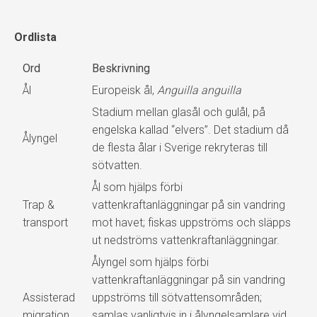
Ordlista
Ord
Beskrivning
Ål
Europeisk ål,
Anguilla anguilla
Stadium mellan glasål och gulål, på
engelska kallad “elvers”. Det stadium då
Ålyngel
de flesta ålar i Sverige rekryteras till
sötvatten.
Ål som hjälps förbi
Trap &
vattenkraftanläggningar på sin vandring
transport
mot havet; fiskas uppströms och släpps
ut nedströms vattenkraftanläggningar.
Ålyngel som hjälps förbi
vattenkraftanläggningar på sin vandring
Assisterad
uppströms till sötvattensområden;
migration
samlas vanligtvis in i ålyngelsamlare vid