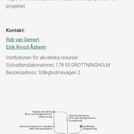
projektet.
Kontakt:
Rob van Gemert
Eirik Ryvoll Åsheim
Institutionen för akvatiska resurser
Sötvattenslaboratoriet, 178 93 DROTTNINGHOLM
Besöksadress: Stångholmsvägen 2
Naturlig rekrytering
Älvar med ålyngelsamlare 
Naturlig rekrytering
(Observerad)
Älvar utan ålyngelsamlare
(modellerad)
Utsättningar
Assisterad Uppströms migration
(Rapporterad)
(efter distributionsplan)