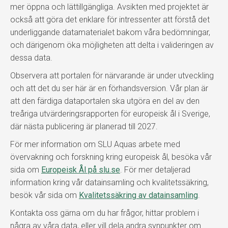
mer öppna och lättillgängliga. Avsikten med projektet är
också att göra det enklare för intressenter att förstå det
underliggande datamaterialet bakom våra bedömningar,
och därigenom öka möjligheten att delta i valideringen av
dessa data.
Observera att portalen för närvarande är under utveckling
och att det du ser här är en förhandsversion. Vår plan är
att den färdiga dataportalen ska utgöra en del av den
treåriga utvärderingsrapporten för europeisk ål i Sverige,
där nästa publicering är planerad till 2027.
För mer information om SLU Aquas arbete med
övervakning och forskning kring europeisk ål, besöka vår
sida om
Europeisk Ål på slu.se
. För mer detaljerad
information kring vår datainsamling och kvalitetssäkring,
besök vår sida om
Kvalitetssäkring av datainsamling
.
Kontakta oss gärna om du har frågor, hittar problem i
några av våra data, eller vill dela andra synpunkter om